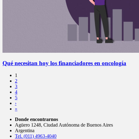
Qué necesitan hoy los financiadores en oncología
1
2
3
4
5
›
»
Donde encontrarnos
Agüero 1248, Ciudad Autónoma de Buenos Aires
Argentina
Tel. (011) 4963-4040