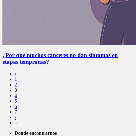
¿Por qué muchos cánceres no dan síntomas en
etapas tempranas?
‹
1
2
3
4
5
6
7
›
»
Donde encontrarnos