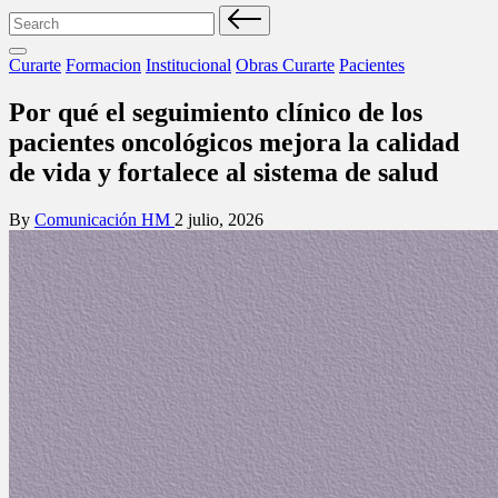
Search
for:
Posted
Curarte
Formacion
Institucional
Obras Curarte
Pacientes
in
Por qué el seguimiento clínico de los
pacientes oncológicos mejora la calidad
de vida y fortalece al sistema de salud
Posted
By
Comunicación HM
2 julio, 2026
by