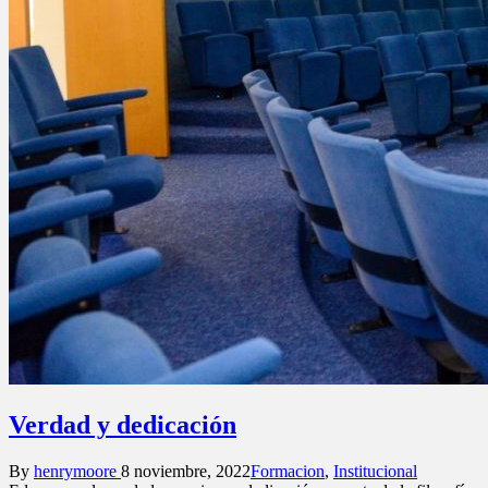
Verdad y dedicación
Posted
Posted
By
henrymoore
8 noviembre, 2022
Formacion
,
Institucional