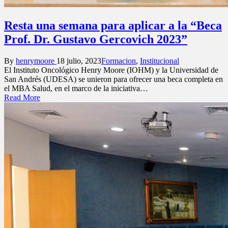
Resta una semana para aplicar a la “Beca
Prof. Dr. Gustavo Gercovich 2023”
Posted
Posted
By
henrymoore
18 julio, 2023
Formacion
,
Institucional
by
in
El Instituto Oncológico Henry Moore (IOHM) y la Universidad de
San Andrés (UDESA) se unieron para ofrecer una beca completa en
el MBA Salud, en el marco de la iniciativa…
Read More