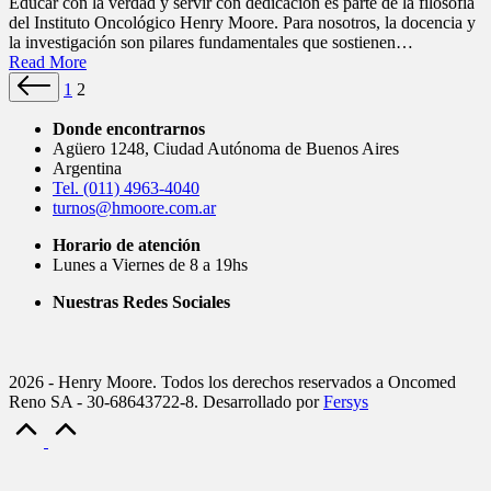
by
in
Educar con la verdad y servir con dedicación es parte de la filosofía
del Instituto Oncológico Henry Moore. Para nosotros, la docencia y
la investigación son pilares fundamentales que sostienen…
Read More
Paginación
Previous
1
2
page
de
Donde encontrarnos
entradas
Agüero 1248, Ciudad Autónoma de Buenos Aires
Argentina
Tel. (011) 4963-4040
turnos@hmoore.com.ar
Horario de atención
Lunes a Viernes de 8 a 19hs
Nuestras Redes Sociales
2026 - Henry Moore. Todos los derechos reservados a Oncomed
Reno SA - 30-68643722-8. Desarrollado por
Fersys
Scroll
to
Top