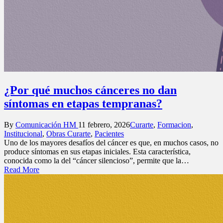
¿Por qué muchos cánceres no dan
síntomas en etapas tempranas?
Posted
Posted
By
Comunicación HM
11 febrero, 2026
Curarte
,
Formacion
,
by
in
Institucional
,
Obras Curarte
,
Pacientes
Uno de los mayores desafíos del cáncer es que, en muchos casos, no
produce síntomas en sus etapas iniciales. Esta característica,
conocida como la del “cáncer silencioso”, permite que la…
Read More