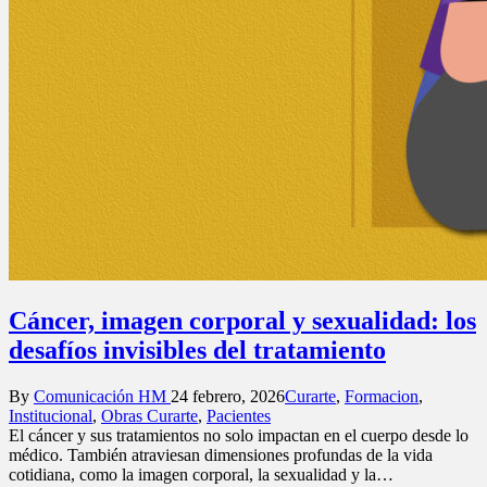
Cáncer, imagen corporal y sexualidad: los
desafíos invisibles del tratamiento
Posted
Posted
By
Comunicación HM
24 febrero, 2026
Curarte
,
Formacion
,
by
in
Institucional
,
Obras Curarte
,
Pacientes
El cáncer y sus tratamientos no solo impactan en el cuerpo desde lo
médico. También atraviesan dimensiones profundas de la vida
cotidiana, como la imagen corporal, la sexualidad y la…