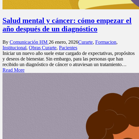
Salud mental y cáncer: cómo empezar el
año después de un diagnóstico
Posted
Posted
By
Comunicación HM
26 enero, 2026
Curarte
,
Formacion
,
by
in
Institucional
,
Obras Curarte
,
Pacientes
Iniciar un nuevo año suele estar cargado de expectativas, propósitos
y deseos de bienestar. Sin embargo, para las personas que han
recibido un diagnóstico de cáncer o atraviesan un tratamiento…
Read More