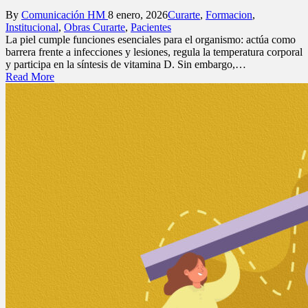
Posted
Posted
By
Comunicación HM
8 enero, 2026
Curarte
,
Formacion
,
by
in
Institucional
,
Obras Curarte
,
Pacientes
La piel cumple funciones esenciales para el organismo: actúa como
barrera frente a infecciones y lesiones, regula la temperatura corporal
y participa en la síntesis de vitamina D. Sin embargo,…
Read More