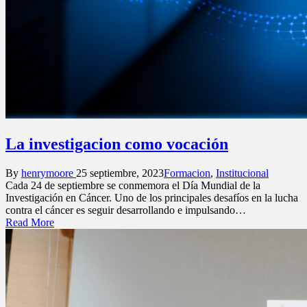
La investigacion como vocación
Posted
Posted
By
henrymoore
25 septiembre, 2023
Formacion
,
Institucional
by
in
Cada 24 de septiembre se conmemora el Día Mundial de la
Investigación en Cáncer. Uno de los principales desafíos en la lucha
contra el cáncer es seguir desarrollando e impulsando…
Read More