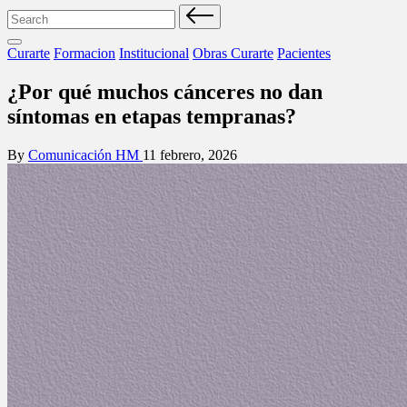
Search
for:
Posted
Curarte
Formacion
Institucional
Obras Curarte
Pacientes
in
¿Por qué muchos cánceres no dan
síntomas en etapas tempranas?
Posted
By
Comunicación HM
11 febrero, 2026
by