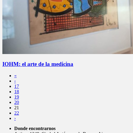
IOHM: el arte de la medicina
«
‹
17
18
19
20
21
22
›
Donde encontrarnos