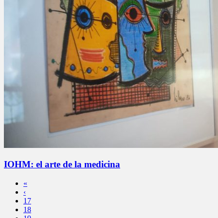
IOHM: el arte de la medicina
«
‹
17
18