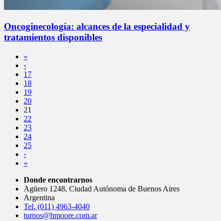
Oncoginecología: alcances de la especialidad y
tratamientos disponibles
«
‹
17
18
19
20
21
22
23
24
25
›
»
Donde encontrarnos
Agüero 1248, Ciudad Autónoma de Buenos Aires
Argentina
Tel. (011) 4963-4040
turnos@hmoore.com.ar