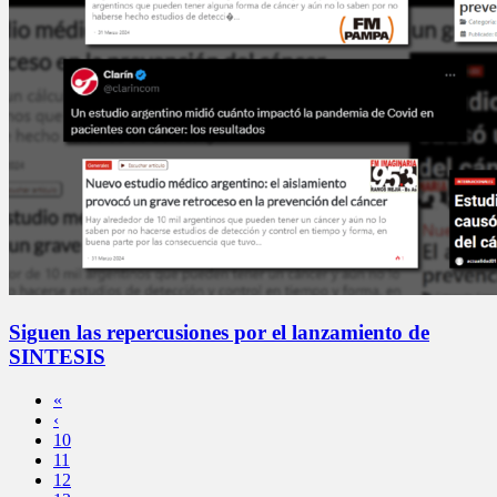
Siguen las repercusiones por el lanzamiento de
SINTESIS
«
‹
10
11
12