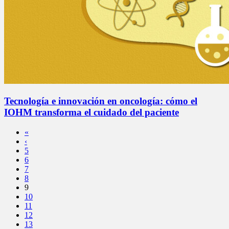
Tecnología e innovación en oncología: cómo el
IOHM transforma el cuidado del paciente
«
‹
5
6
7
8
9
10
11
12
13