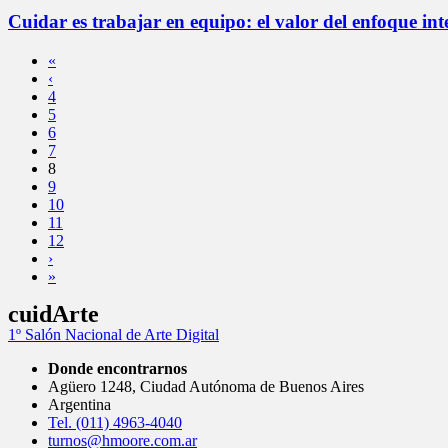
Cuidar es trabajar en equipo: el valor del enfoque int
«
‹
4
5
6
7
8
9
10
11
12
›
»
cuidArte
1º Salón Nacional de Arte Digital
Donde encontrarnos
Agüero 1248, Ciudad Autónoma de Buenos Aires
Argentina
Tel. (011) 4963-4040
turnos@hmoore.com.ar