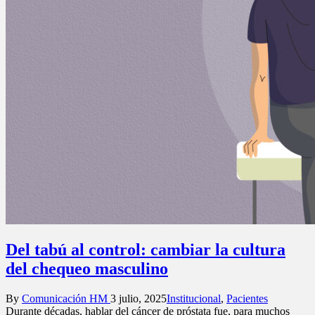
Del tabú al control: cambiar la cultura
del chequeo masculino
Posted
Posted
By
Comunicación HM
3 julio, 2025
Institucional
,
Pacientes
by
in
Durante décadas, hablar del cáncer de próstata fue, para muchos