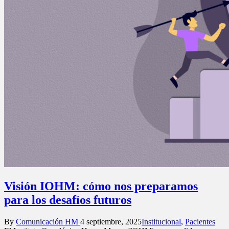
Visión IOHM: cómo nos preparamos
para los desafíos futuros
Posted
Posted
By
Comunicación HM
4 septiembre, 2025
Institucional
,
Pacientes