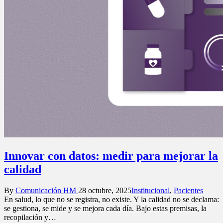
Innovar con datos: medir para mejorar la
calidad
Posted
Posted
By
Comunicación HM
28 octubre, 2025
Institucional
,
Pacientes
by
in
En salud, lo que no se registra, no existe. Y la calidad no se declama:
se gestiona, se mide y se mejora cada día. Bajo estas premisas, la
recopilación y…