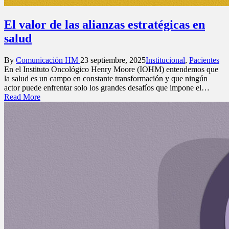
El valor de las alianzas estratégicas en
salud
Posted
Posted
By
Comunicación HM
23 septiembre, 2025
Institucional
,
Pacientes
by
in
En el Instituto Oncológico Henry Moore (IOHM) entendemos que
la salud es un campo en constante transformación y que ningún
actor puede enfrentar solo los grandes desafíos que impone el…
Read More