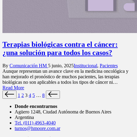
Terapias biológicas contra el cáncer:
¿una solución para todos los casos?
Posted
Posted
By
Comunicación HM
5 junio, 2025
Institucional
,
Pacientes
by
in
Aunque representan un avance clave en la medicina oncológica y
han mejorado el pronóstico de muchos pacientes, las terapias
biológicas no son aplicables a todos los tipos de cáncer ni…
Read More
Paginación
Previous
Next
1
2
3
4
5
…
8
page
page
de
Donde encontrarnos
entradas
Agüero 1248, Ciudad Autónoma de Buenos Aires
Argentina
Tel. (011) 4963-4040
turnos@hmoore.com.ar