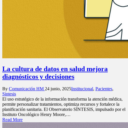
La cultura de datos en salud mejora
diagnósticos y decisiones
Posted
Posted
By
Comunicación HM
24 junio, 2025
Institucional
,
Pacientes
,
by
in
Sintesis
El uso estratégico de la información transforma la atención médica,
permite personalizar tratamientos, optimiza recursos y fortalece la
planificación sanitaria. El Observatorio SÍNTESIS, impulsado por el
Instituto Oncológico Henry Moore,…
Read More