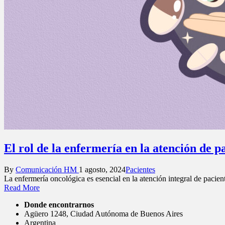
El rol de la enfermería en la atención de p
Posted
Posted
By
Comunicación HM
1 agosto, 2024
Pacientes
by
in
La enfermería oncológica es esencial en la atención integral de paci
Read More
Donde encontrarnos
Agüero 1248, Ciudad Autónoma de Buenos Aires
Argentina