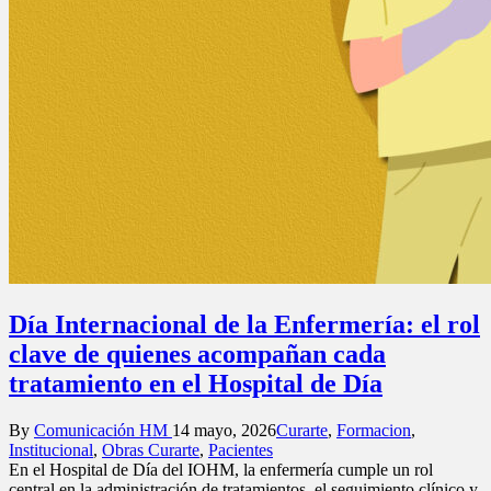
Día Internacional de la Enfermería: el rol
clave de quienes acompañan cada
tratamiento en el Hospital de Día
Posted
Posted
By
Comunicación HM
14 mayo, 2026
Curarte
,
Formacion
,
by
in
Institucional
,
Obras Curarte
,
Pacientes
En el Hospital de Día del IOHM, la enfermería cumple un rol
central en la administración de tratamientos, el seguimiento clínico y