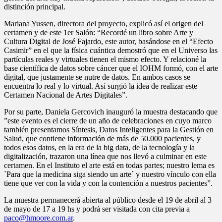
distinción principal.
Mariana Yussen, directora del proyecto, explicó así el origen del
certamen y de este 1er Salón: “Recordé un libro sobre Arte y
Cultura Digital de José Fajardo, este autor, basándose en el “Efecto
Casimir” en el que la física cuántica demostró que en el Universo las
partículas reales y virtuales tienen el mismo efecto. Y relacioné la
base científica de datos sobre cáncer que el IOHM formó, con el arte
digital, que justamente se nutre de datos. En ambos casos se
encuentra lo real y lo virtual. Así surgió la idea de realizar este
Certamen Nacional de Artes Digitales”.
Por su parte, Daniela Gercovich inauguró la muestra destacando que
”este evento es el cierre de un año de celebraciones en cuyo marco
también presentamos Síntesis, Datos Inteligentes para la Gestión en
Salud, que contiene información de más de 50.000 pacientes, y
todos esos datos, en la era de la big data, de la tecnología y la
digitalización, trazaron una línea que nos llevó a culminar en este
certamen. En el Instituto el arte está en todas partes; nuestro lema es
`Para que la medicina siga siendo un arte´ y nuestro vínculo con ella
tiene que ver con la vida y con la contención a nuestros pacientes”.
La muestra permanecerá abierta al público desde el 19 de abril al 3
de mayo de 17 a 19 hs y podrá ser visitada con cita previa a
paco@hmoore.com.ar
.