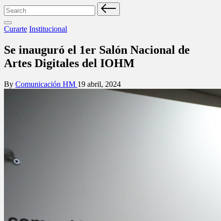
Search
for:
Posted
Curarte
Institucional
in
Se inauguró el 1er Salón Nacional de
Artes Digitales del IOHM
Posted
By
Comunicación HM
19 abril, 2024
by