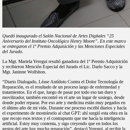
Quedó inaugurado el Salón Nacional de Artes Digitales “25
Aniversario del Instituto Oncológico Henry Moore”. En este marco
se entregaron el 1º Premio Adquisición y las Menciones Especiales
del Jurado.
La Mgt. Mariela Yeregui resultó ganadora del 1º Premio Adquisición
y recibieron Mención Especial del Jurado el Lic. Darío Sacco y la
Mgt. Janinne Wolfshon.
“Diario Dialogado, Léase Antídoto Contra el Dolor Tecnología de
Reparación, es el resultado de un proceso largo de enfermedad y
tratamientos. En el que, luego de pasar por todo eso tan duro y
movilizador, también encontré en el arte un lugar de sosiego, desde
donde poder reparar. Por eso arte y medicina están muy pegados en
el último año de mi vida. Durante ese proceso escribí diarios y hacía
el experimento de mostrárselo al chat GPT: ahí surgió esta obra en la
que recojo esos textos y el contrapunto que me hacía la inteligencia
artificial. Estoy muy contenta, y sigo creyendo que en todos los
gestos del arte hay mucha reparación”, destacó Yeregui, al recibir la