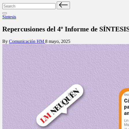
Search
for:
Posted
Sintesis
in
Repercusiones del 4º Informe de SÍNTESI
Posted
By
Comunicación HM
8 mayo, 2025
by