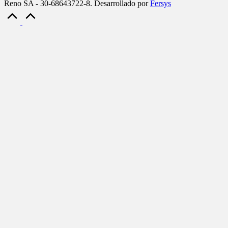
Reno SA - 30-68643722-8. Desarrollado por
Fersys
Scroll
to
Top