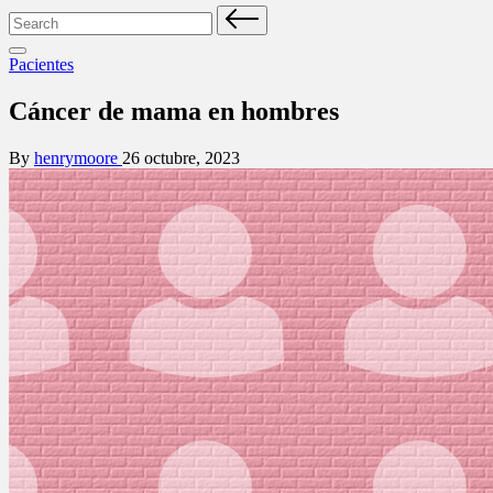
Search
for:
Posted
Pacientes
in
Cáncer de mama en hombres
Posted
By
henrymoore
26 octubre, 2023
by