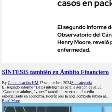
SÍNTESIS también en Ámbito Financiero
Posted
Posted
By
Comunicación HM
17 septiembre, 2024
Sin categoría
by
in
El segundo informe "Datos inteligentes para la gestión de salud
‘Cáncer en adultos jóvenes'” también hizo eco en el medio
especializado en economía. Podrán leer la nota completa subida al…
Read More