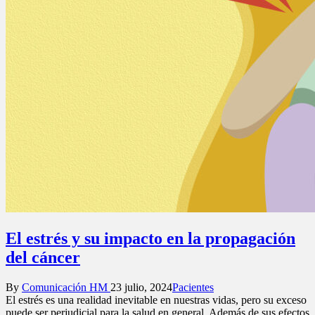
El estrés y su impacto en la propagación
del cáncer
Posted
Posted
By
Comunicación HM
23 julio, 2024
Pacientes
by
in
El estrés es una realidad inevitable en nuestras vidas, pero su exceso
puede ser perjudicial para la salud en general. Además de sus efectos