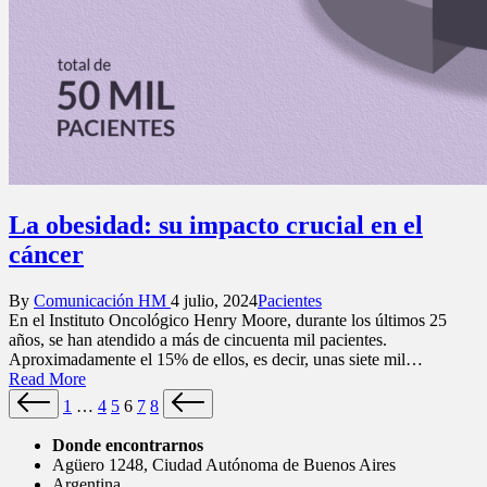
La obesidad: su impacto crucial en el
cáncer
Posted
Posted
By
Comunicación HM
4 julio, 2024
Pacientes
by
in
En el Instituto Oncológico Henry Moore, durante los últimos 25
años, se han atendido a más de cincuenta mil pacientes.
Aproximadamente el 15% de ellos, es decir, unas siete mil…
Read More
Paginación
Previous
Next
1
…
4
5
6
7
8
page
page
de
Donde encontrarnos
entradas
Agüero 1248, Ciudad Autónoma de Buenos Aires
Argentina