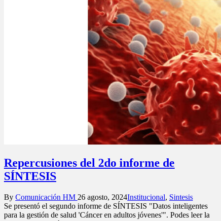
Repercusiones del 2do informe de
SÍNTESIS
Posted
Posted
By
Comunicación HM
26 agosto, 2024
Institucional
,
Sintesis
by
in
Se presentó el segundo informe de SÍNTESIS "Datos inteligentes
para la gestión de salud 'Cáncer en adultos jóvenes'". Podes leer la