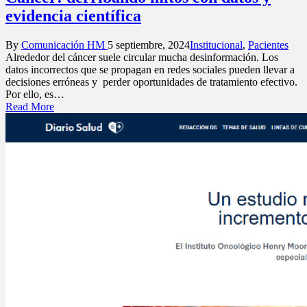
evidencia científica
Posted
Posted
By
Comunicación HM
5 septiembre, 2024
Institucional
,
Pacientes
by
in
Alrededor del cáncer suele circular mucha desinformación. Los
datos incorrectos que se propagan en redes sociales pueden llevar a
decisiones erróneas y perder oportunidades de tratamiento efectivo.
Por ello, es…
Read More