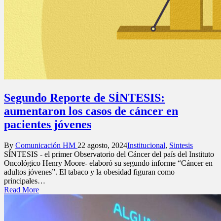
Segundo Reporte de SÍNTESIS:
aumentaron los casos de cáncer en
pacientes jóvenes
Posted
Posted
By
Comunicación HM
22 agosto, 2024
Institucional
,
Sintesis
by
in
SÍNTESIS - el primer Observatorio del Cáncer del país del Instituto
Oncológico Henry Moore- elaboró su segundo informe “Cáncer en
adultos jóvenes”. El tabaco y la obesidad figuran como
principales…
Read More